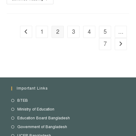
1
2
3
4
5
…
7
Important Links
BTEB
Ministry of Education
Education Board Bangladesh
Government of Bangladesh
UCEP Bangladesh