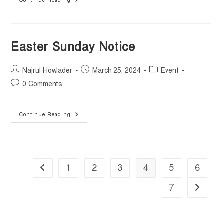
Continue Reading
Easter Sunday Notice
Najrul Howlader
March 25, 2024
Event
0 Comments
Continue Reading
1
2
3
4
5
6
7